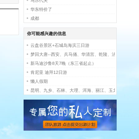
马尔代夫
华东特价了
成都
你可能感兴趣的信息
云盘谷景区+石城岛海滨三日游
梦回大唐--西安、兵马俑、华清宫、乾陵、法门寺双飞5
新马迪沙鲁8天7晚（东三省起止）
肯尼亚 迪拜12日游
懒人假期
昆明、九乡、石林、大理、洱海、丽江、玉龙雪山、西双版纳 2