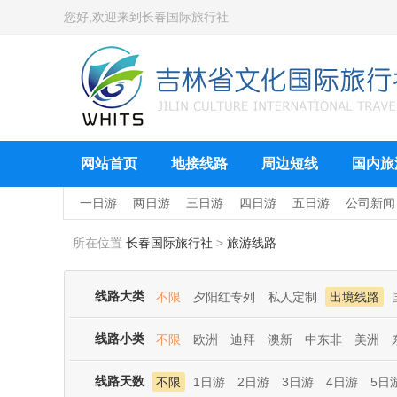
您好,欢迎来到
长春国际旅行社
网站首页
地接线路
周边短线
国内旅
一日游
两日游
三日游
四日游
五日游
公司新闻
所在位置
长春国际旅行社
>
旅游线路
线路大类
不限
夕阳红专列
私人定制
出境线路
线路小类
不限
欧洲
迪拜
澳新
中东非
美洲
线路天数
不限
1日游
2日游
3日游
4日游
5日