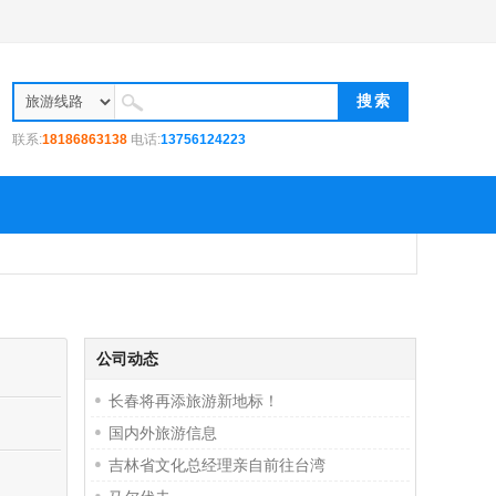
联系:
18186863138
电话:
13756124223
地址:长春市朝阳区同志街与西康路交汇
公司动态
长春将再添旅游新地标！
国内外旅游信息
吉林省文化总经理亲自前往台湾