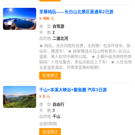
至尊纯玩——长白山北景区直通车2日游
498
类 型
自驾游
天 数
2
目的地
二道北河
★ 纯玩，无任何隐形自费，无购物！包含环保车，倒
站车，摆渡车！ ★ 独家赠送长白山特有景点--长白山
温泉，美人松空中廊桥公园。 ★ 正餐升级当地特色铁
锅炖！人性化集合，多站点就近上下车！ ★ 入住当地
五星温泉酒店，尽情享受美好假期！
在线预订
千山+本溪大峡谷+鲅鱼圈 汽车3日游
0
类 型
自由行
天 数
3
目的地
千山
全程0购物
在线预订