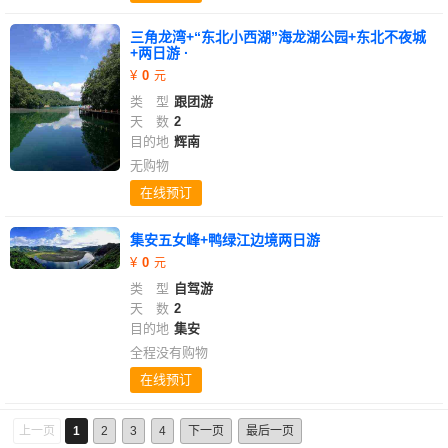
三角龙湾+“东北小西湖”海龙湖公园+东北不夜城
+两日游 ·
0
类 型
跟团游
天 数
2
目的地
辉南
无购物
在线预订
集安五女峰+鸭绿江边境两日游
0
类 型
自驾游
天 数
2
目的地
集安
全程没有购物
在线预订
上一页
1
2
3
4
下一页
最后一页