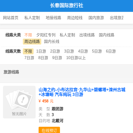
长春国际旅行社
网站首页
私人定制
地接线路
周边短线
国内旅游
出境旅游
线路大类
不限
夕阳红专列
私人定制
出境线路
国内线路
周边线路
国内长线
线路天数
不限
1日游
2日游
3日游
4日游
5日游
6日游
7日游
8日游
9日游
10日游以上
旅游线路
山海之约-小布达拉宫·九华山+碧螺塔+滦州古城
+冰塘峪 汽车纯玩 3日游
458
类 型
跟团游
天 数
3
目的地
北戴河
在线预订