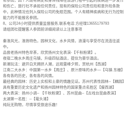
名参团，因个人既有病史和身体残障在旅游行程中引起的疾病进一步发作
和伤亡，旅行社不承担任何责任，现有的保险公司责任险和意外险条款
中，此种情况也列入保险公司的免赔范围。个人有精神疾病和无行为控制
能力的不能报名参团。
8、公司24小时提供质量监督服务,联系电话:方经理13655179793
请组团社提醒客人参团前详细阅读以上注意事项
秦淮风光，淮扬特色，园林文化，水乡风情，浪漫与享受尽在流连往返
中。
品尝老扬州特色早茶，欣赏扬州文化表演-【千秋粉黛】。
夜宿二晚水乡周庄乌镇，升级四钻酒店，提住为豪华酒店。
新潮玩法：避开白天拥挤人潮，远观雷峰夕照，赏杭州【西湖】
江南二大水乡：中国第一水乡【周庄】、原汁原味的水乡—【乌镇.东栅】
各有各的历史，各有各的风情。
最经典的园林：历史上实权和土豪的情趣见证。苏州代表性园林--【耦园】
具有重要历史文化遗产和扬州园林特色的国家重点名胜区【瘦西湖】
两大表演：扬州小调-- 【千秋粉黛】、苏州昆曲--【古戏台昆曲表演】
太湖第一名胜：--【鼋头渚】
纯玩无购物，尽情享受旅途乐趣！