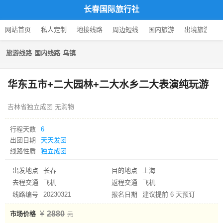
长春国际旅行社
网站首页
私人定制
地接线路
周边短线
国内旅游
出境旅游
旅游线路
国内线路
乌镇
华东五市+二大园林+二大水乡二大表演纯玩游
吉林省独立成团 无购物
行程天数
6
出团日期
天天发团
线路性质
独立成团
出发地点
长春
目的地点
上海
去程交通
飞机
返程交通
飞机
线路编号
20230321
报名日期
建议提前 6 天预订
2880
市场价格