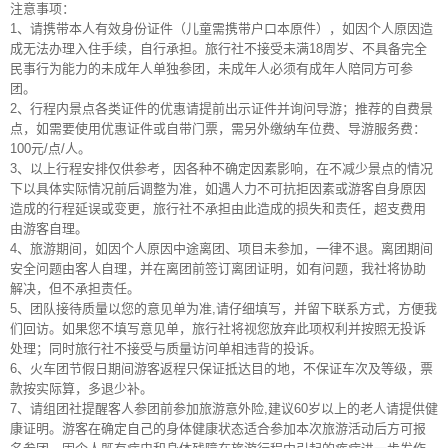
注意事项：
1、请携带本人有效身份证件（儿童需携带户口本原件），如因个人原因造
成无法办理入住手续，自行承担。旅行社不接受未满18周岁、不具备完全
民事行为能力的未成年人单独参团，未成年人必须有成年人陪同方可参
团。
2、行程内景点各类证件的优惠请提前出示证件并询问导游；推荐的自费景
点，如需要使用优惠证件或自带门票，需另外缴纳车位费、导游服务费：
100元/点/人。
3、以上行程安排仅供参考，因各种不确定因素影响，在不减少景点的情况
下以具体实际情况前后调整为准，如遇人力不可抗拒因素或游客自身原因
造成的行程延误或变更，旅行社不承担由此造成的损失和责任，超支费用
由游客自理。
4、旅游期间，如因个人原因中途离团、项目未参加，一律不退。离团期间
安全问题由客人自理，并在离团前签订离团证明，如有问题，我社将协助
解决，但不承担责任。
5、团队接待质量以您的意见单为准,请仔细填写，并留下联系方式，方便我
们回访。如果您不填写意见单，旅行社将视您放弃此项权利并按照无投诉
处理；同时旅行社不接受与质量访问单相违背的投诉。
6、火车团节假日期间游客返程只保证抵达目的地，不保证车次及等级，票
款按实际算，多退少补。
7、请组团社提醒客人参团前参加旅游意外险,建议60岁以上的老人请提供健
康证明。游客在确定自己的身体健康状态适合参加本次旅游活动后方可报