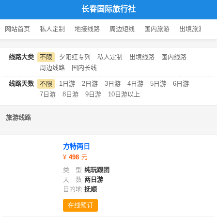
长春国际旅行社
网站首页
私人定制
地接线路
周边短线
国内旅游
出境旅游
线路大类
不限
夕阳红专列
私人定制
出境线路
国内线路
周边线路
国内长线
线路天数
不限
1日游
2日游
3日游
4日游
5日游
6日游
7日游
8日游
9日游
10日游以上
旅游线路
方特两日
498
类 型
纯玩跟团
天 数
两日游
目的地
抚顺
在线预订