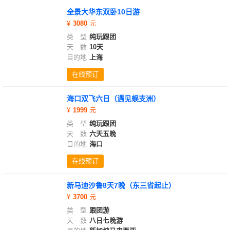
全景大华东双卧10日游
3080
类 型
纯玩跟团
天 数
10天
目的地
上海
在线预订
海口双飞六日（遇见蜈支洲）
1999
类 型
纯玩跟团
天 数
六天五晚
目的地
海口
在线预订
新马迪沙鲁8天7晚（东三省起止）
3700
类 型
跟团游
天 数
八日七晚游