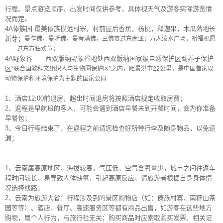
行程、景点游览顺序、出发时间仅供参考，具体视天气及游客实际游览情
况而定。
4A傣族园-最美傣族模范村寨，村前屋后香蕉，杨桃，释迦果，木瓜落地长
新芽；
曼乍佛，曼听佛，曼春满佛，三佛赛过东南亚；
万人泼水广场，祈福祝愿
——过东方狂欢节；
4A野象谷——西双版纳野象谷地处西双版纳国家级自然保护区勐养子保护
区
“联合国教科文组织人与生物圈保护区”之内，距景洪市22公里，
是中国首家以
动物保护和环境保护为主题的国家公园
1、酒店12:00前退房，超出时间退房将按照酒店规定收取房费；
2、返程是早航班的客人，可能会遇到酒店早餐未到开餐时间，会为你准备
早餐包；
3、今日行程结束了，在返程之前请您检查好所带行李及随身物品，以免遗
漏；
1、云南属高原地区，海拔较高，气压低，空气含氧量少，城市之间往返车
程时间较长，易导致人体缺氧，引起高原反应，请旅游者根据自身身体情
况选择线路。
2、云南为旅游大省：行程涉及到的景区购物店（如：傣族村寨，南糯山茶
园等等）、酒店、餐厅、高速服务区等都有商品出售，如游客在这些地方
购物，属个人行为，与旅行社无关；购买商品时应索取购买发票、相关证