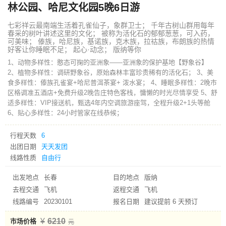
林公园、哈尼文化园5晚6日游
七彩祥云最南端生活着孔雀仙子，象群卫士； 千年古树山群用每年
春采的树叶讲述这里的文化； 被称为活化石的郁郁葱葱，可入药，
可美味； 傣族，哈尼族，基诺族，克木族，拉祜族，布朗族的热情
好客让你睡眠不足； 起心·动念； 版纳等你
1、动物多样性：憨态可掬的亚洲象——亚洲象的保护基地【野象谷】
2、植物多样性：调研野象谷，原始森林丰富珍贵稀有的活化石； 3、美
食多样性：傣族孔雀宴+哈尼普洱茶宴+ 泼水宴； 4、睡眠多样性：2晚市
区格调准五酒店+免费升级2晚告庄特色客栈，慵懒的时光尽情享受 5、舒
适多样性：VIP接送机，甄选4年内空调旅游座驾，全程升级2+1头等舱
6、贴心多样性：24小时管家在线恭候；
行程天数
6
出团日期
天天发团
线路性质
自由行
出发地点
长春
目的地点
版纳
去程交通
飞机
返程交通
飞机
线路编号
20230101
报名日期
建议提前 6 天预订
6210
市场价格