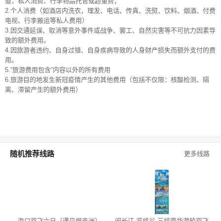
道，私人消费、行李物品托管或超重费；
2.个人消费（如酒店内洗衣，理发、电话、传真、洗熨、饮料、烟酒、付费
电视、行李搬运等私人费用）
3.因交通延误、取消等意外事件或战争、罢工、自然灾害等不可抗力因素导
致的额外费用。
4.因旅游者违约、自身过错、自身疾病导致的人身财产损失而额外支付的费
用。
5.“旅游费用包含”内容以外的所有费用
6.旅游目的地发生新冠疫情产生的其他费用（包括不仅限：核酸检测、隔
离、滞留产生的额外费用）
随机推荐线路
更多线路
海口双飞六日（遇见蜈支洲）
阅长江 览峡谷 三峡豪华游轮双飞