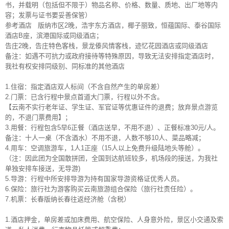
书，并载明（包括但不限于）物品名称、价格、数量、质地、出厂地等内
容；发票与证书要妥善保管）
参考酒店
版纳市区2晚，浩宇东方酒店，椰子丽致，恒蕴国际、泰谷国际
酒店B座，滨港国际或同级酒店；
告庄2晚，告庄特色客栈，景龙傣风情客栈，迹忆花园酒店或同级酒店
备注：如遇不可抗力或政府接待等特殊原因，导致无法安排指定酒店时，
我社有权安排同级别、同标准的其他酒店
1.住宿：指定酒店双人标间（不含自然产生的单房差）
2.门票：已含行程中景点首道大门票，行程以外不含。
【云南不实行老年证、学生证、军官证等优惠证件的退费；放弃景点游览
的，不退门票费用】；
3.用餐：行程包含5早6正餐（酒店送早，不用不退）、正餐标准30元/人。
备注：十人一桌（不含酒水）不用不退，人数不够10人、菜品略减；
4.用车：空调旅游车，1人1正座（15人以上免费升级陆地头等舱）。
（注：因此团为全国散拼团，全国到达航班较多，机场段的接送，为我社
单独安排车接送，无导游)
5.导游：行程中所安排导游为持有国家导游资格证优秀人员。
6.保险：旅行社为游客购买云南旅游组合保险（旅行社责任险）。
7.机票：长春版纳长春往返经济舱（含税）
1.酒店押金，单房差或加床费用、航空保险、人身意外险，景区小交通及索