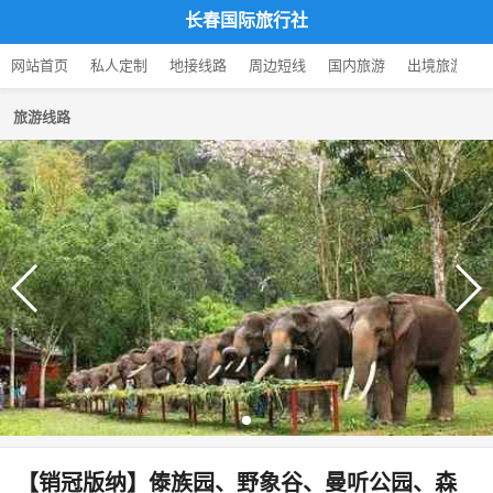
长春国际旅行社
网站首页
私人定制
地接线路
周边短线
国内旅游
出境旅游
旅游线路
【销冠版纳】傣族园、野象谷、曼听公园、森