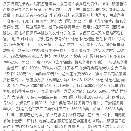
法安排游览参观，请旅游者谅解，双方均不承担违约责任。 (C)、旅游者请
严格遵守导游告知与提示在规定地点、时间进行理智合理购物，如商品非
质量问题或旅游者不在规定时间返回或其它遗漏影响其他游客，由旅游者
自身承担。 (D)、自费项目价格：大门票、超公里车费（含车保险司机服务
费停车费）、导游服务费、景区内导游费等其它费用；如您同意书面签字
确认，我社将把您签字确认的文件作为依据，以便保证大家的权益不受伤
害。 地点 时间 项目 费用包含 参考价格 林芝 林芝地区 鲁朗林海1+2号观
景台+石锅鸡（6——8人一锅，供客人吃饱） 大门票100/人，超公里车费
200/人（含车保险司机服务费停车费）、导游服务费（含景区讲解）100/
人，石锅鸡80/人 480/人 林芝 林芝地区 巴松错 大门票+环保车+环湖游船
280元/人，超公里车费200/人（含车保险司机服务费停车费）、导游服务费
（含景区讲解）100/人 580/人 林芝 林芝地区 车游雅鲁藏布大峡谷 大门票
+环保车260元/人，自助餐30元/人, 超公里车费260/人（含车保险司机服务
费停车费）、导游服务费（含景区讲解）130/人 680/人 林芝 林芝地区 南
伊沟 大门票+环保车230元/人（含1正餐），超公里车费230/人（含车保险
司机服务费停车费）、导游服务费（含景区讲解）120/人 580/人 拉萨 拉萨
市内 大型唐卡史诗剧—幸福在路上 大门票（前5排280元/人、6排以后180
元/人）、超公里车费60/人（含车保险司机服务费停车费）、导游服务费
40/人 （观看的位置不同门票价格不同） 380/人A票（前排） 280/人B票
（后排） 旅游者已阅读了解补充协议书所有内容，在理智、公平、自愿的
情况下签署： 旅行社为满足游客旅游愿望在慎重考虑协商后，旅游者自愿
前往上述购物场所购买商品，自愿参加付费项目，旅行社并无强制。旅游