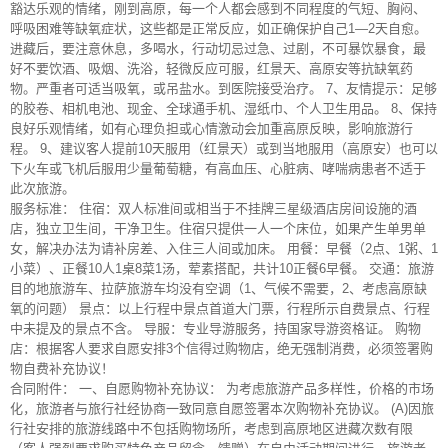
豁达乐观的情绪，刚到高原，每一个人都会感到不同程度的气短、胸闷、
呼吸困难等缺氧症状，这些都是正常反应，如正确保护自己1—2天自愈。
进藏后，要注意休息，多喝水，行动切忌过急、过剧，不可暴饮暴食，最
好不要饮酒、吸烟、洗浴，轻微反应可服，红景天、高原安等抗缺氧药
物。严重者可适当吸氧，或吊盐水。到医院接受治疗。 7、友情提示：足够
的胶卷、相机电池、现金、全球通手机、湿纸巾、个人卫生用品。 8、保持
良好乐观情绪，如有心理负担或心情激动会加重高原反映，影响旅游行
程。 9、建议客人提前10天服用（红景天）或到当地服用（高原安）也可以
下火车或飞机后服用少量葡萄糖，有高血压、心脏病、哮喘病患者不适于
此次旅游。
服务标准： 住宿：双人标准间或相当于不挂牌三星级酒店房间设施的酒
店，独立卫生间，干净卫生。住宿只提供一人一个床位，如果产生单男单
女，解决办法为请补房差、入住三人间或加床。 用餐：早餐（2点、1粥、1
小菜）、正餐10人1桌8菜1汤，荤素搭配，共计10正餐6早餐。 交通：旅游
目的地旅游车、拉萨旅游车均没有空调（1、气候不需要，2、考虑高原缺
氧的问题） 景点：以上行程中景点首道大门票，行程所示自费景点、行程
中未提及的景点不含。 导服：专业导游服务，持国家导游资格证。 购物
店：根据客人要求自愿安排3个信得过购物店，绝无强制消费，必须签署购
物自费补充协议！
合同附件： 一、自愿购物补充协议： 为考虑旅游产品多样性，价格的市场
化，旅游者与旅行社经协商一致同意自愿签署本次购物补充协议。 (A)因旅
行社安排的旅游线路中不包括购物场所，考虑到高原地区进藏次数有限