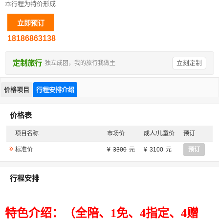
本行程为特价形成
18186863138
定制旅行
立刻定制
独立成团，我的旅行我做主
价格项目
行程安排介绍
价格表
项目名称
市场价
成人/儿童价
预订
标准价
3300
3100
预订
行程安排
特色介绍：（全陪、
1
免、
4
指定、
4
赠