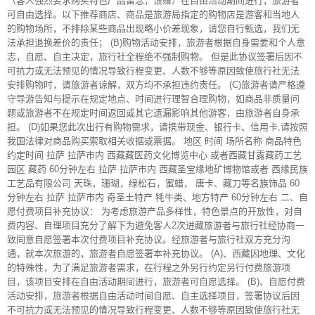
（客人强烈要求购买特色产品留念，馈赠）在自由活动期间进行，旅游者
可自由选择。以下推荐商店、商品是旅游局指定的购物店是游客和当地人
的购物场所，不排除某些商品出现略小价差现象，请您自行甄选，我们无
法承担退换差价的责任； (B)购物活动安排，旅游者根据自身需要和个人意
志，自愿、自主决定，旅行社全程绝不强制购物。 但是此协议签署后因不
可抗力或无法预见的情况导致行程变更、人数不够等原因致使旅行社无法
安排购物时，请旅游者谅解，双方均不承担违约责任。 (C)旅游者请严格遵
守导游告知与提示在规定地点、时间进行理智合理购物，如商品非质量问
题或旅游者不在规定时间返回或其它遗漏影响其他游客，由旅游者自身承
担。 (D)如果您此次出行有购物需求，请携带现金、银行卡、信用卡,请按照
我国法律对商品购买索取相关收据或票据。 地区 时间 场所名称 商品特色
约定时间 拉萨 拉萨市内 西藏藏医药文化博览中心 或者西藏甘露藏药工艺
园区 藏药 60分钟左右 拉萨 拉萨市内 西藏圣宝缘地矿博物馆或者 西缘民族
工艺品有限公司 天珠，珊瑚，绿松石，蜜蜡， 唐卡、藏刀等名族饰品 60
分钟左右 拉萨 拉萨市内 奇圣土特产 牦牛类、地方特产 60分钟左右 二、自
愿付费项目补充协议： 为考虑旅游产品多样性，特色景点的开放性，对自
费内容、自理项目充分了解下为避免客人2次进藏旅游者与旅行社经协商一
致同意自愿签署本次付费项目补充协议。经旅游者与旅行社双方充分沟
通，就本次旅游的，旅游者自愿签署本补充协议。 (A)、西藏因地理、文化
的特殊性，为了满足旅游者需求，在行程之外另行约定另行付费旅游项
目，该项目安排在自由活动期间进行，旅游者可自愿选择。 (B)、自愿付费
活动安排，旅游者根据自由活动时间自愿、自主选择项目，签署协议后因
不可抗力或无法预见的情况导致行程变更、人数不够等原因致使旅行社无