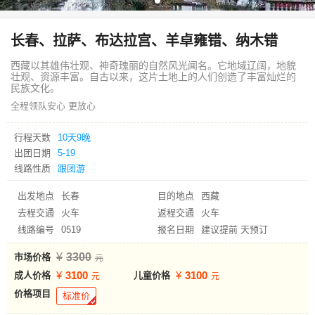
长春、拉萨、布达拉宫、羊卓雍错、纳木错
西藏以其雄伟壮观、神奇瑰丽的自然风光闻名。它地域辽阔，地貌
壮观、资源丰富。自古以来，这片土地上的人们创造了丰富灿烂的
民族文化。
全程领队安心 更放心
行程天数
10天9晚
出团日期
5-19
线路性质
跟团游
出发地点
长春
目的地点
西藏
去程交通
火车
返程交通
火车
线路编号
0519
报名日期
建议提前 天预订
3300
市场价格
3100
3100
成人价格
儿童价格
价格项目
标准价