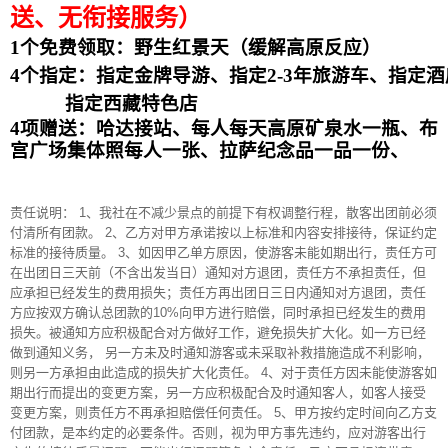
送、无衔接服务）
1
个免费领取：野生红景天（缓解高原反应）
4
个指定：指定金牌导游、指定
2-3
年旅游车、指定酒
指定西藏特色店
4
项赠送：
哈达接站、
每人每天高原矿泉水一瓶、布
宫广场集体照每人一张、拉萨纪念品一品一份、
责任说明： 1、我社在不减少景点的前提下有权调整行程，散客出团前必须
付清所有团款。 2、乙方对甲方承诺按以上标准和内容安排接待，保证约定
标准的接待质量。 3、如因甲乙单方原因，使游客未能如期出行，责任方可
在出团日三天前（不含出发当日）通知对方退团，责任方不承担责任，但
应承担已经发生的费用损失；责任方再出团日三日内通知对方退团，责任
方应按双方确认总团款的10%向甲方进行赔偿，同时承担已经发生的费用
损失。被通知方应积极配合对方做好工作，避免损失扩大化。如一方已经
做到通知义务， 另一方未及时通知游客或未采取补救措施造成不利影响，
则另一方承担由此造成的损失扩大化责任。 4、对于责任方因未能使游客如
期出行而提出的变更方案，另一方应积极配合及时通知客人，如客人接受
变更方案，则责任方不再承担赔偿任何责任。 5、甲方按约定时间向乙方支
付团款，是本约定的必要条件。否则，视为甲方事先违约，应对游客出行