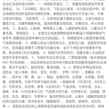
自治区当地导游分两种：一：持国家导游证，二：西藏旅游局颁发的导游
资格证。 16、7-9月期间，因(火车、飞机)运力紧张，均为直达或中转。如
出现硬卧改软卧或软卧改硬卧现象，差额部分在当地补齐多退少补，不做
为投诉的理由。 注意事项： 1、拉萨地区属于藏族自治区，大部分居民以
藏族为主，为藏传佛教寺庙，请游客尊重当地风俗、宗教信仰，听从导游
安排。 2、高血压、心脏病、哮喘禁止入藏，入藏前避免感冒，入藏当天不
要洗澡。 参团提示： 1、全程为正规旅游牌照旅游车辆(鉴于西藏特殊的气
候条件,西藏地区旅游车辆均无空调设施)。 2、每辆旅游车上都提供备用氧
气袋费用自理； 3、用餐以清淡川菜风味为主，若有忌口者，请提前告知旅
行社，若有藏区用餐不习惯者可自备佐食， 由于下地区途中用餐条件有
限，故全程有2次左右路餐。 4、除旅行社责任险外，请建议客人主动购买
旅游平安意外保险。 5、为保护布达拉宫古迹，门票限量销售（每天限接待
500--800名游客），因此参观布达拉宫时间可能会影响到整体线路的先后调
整，景点不会减少，提前告知，敬请谅解。 6、a：携带证件物品身份证、
边防证（进入珠峰、樟木、亚东、阿里）、护照（外宾），进藏函（外
宾），回乡证（港、奥、台）；物品：轻便实用，太阳镜、太阳帽。防晒
霜、润唇膏等。可依不同季节备好衣物。一般春秋季（3月至5月，9月至11
月）可穿夹克，毛衣等；夏季（6月至8月）气候凉爽，可穿外套，长衫，
便裤，冬季（12月至来年2月）气候寒冷而干燥，可穿棉大衣、羽绒服、厚
夹克、毛衣，戴围巾、手套等 b：备用药物芬必得，止痛片（缓解因高原反
应而引起的头痛）西洋参含片（缓解疲劳），感冒药，肠胃药、消炎药、
等. c：高原反应良好的心理素质是克服和战胜高原反应的灵丹妙药，保持