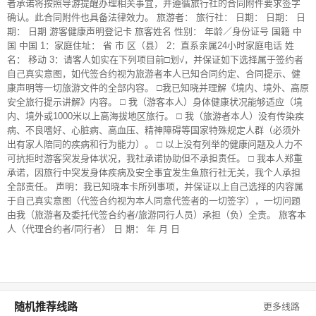
者承诺将按照导游提醒办理相关事宜，并遵循旅行社的合同附件要求签字
确认。此合同附件也具备法律效力。 旅游者： 旅行社： 日期： 日期： 日
期： 日期 游客健康声明登记卡 旅客姓名 性别： 年龄／身份证号 国籍 中
国 中国 1：家庭住址： 省 市 区（县） 2：直系亲属24小时家庭电话 姓
名： 移动 3：请客人如实在下列项目前□划√，并保证如下选择属于签约者
自己真实意图，如代签合约视为旅游者本人已知合同约定、合同提示、健
康声明等一切旅游文件的全部内容。 □我已知晓并理解《境内、境外、高原
安全旅行提示讲解》内容。 □ 我（游客本人）身体健康状况能够适应（境
内、境外或1000米以上高海拔地区旅行。 □ 我（旅游者本人）没有传染疾
病、不良嗜好、心脏病、高血压、精神障碍等国家特殊规定人群（必须外
出有家人陪同的疾病和行为能力）。 □ 以上没有列举的健康问题及人力不
可抗拒时游客突发身体状况，我社承诺协助但不承担责任。 □ 我本人郑重
承诺，因旅行中突发身体疾病及安全事宜发生鱼旅行社无关，我个人承担
全部责任。 声明：我已知晓本卡所列事项，并保证以上自己选择的内容属
于自己真实意图（代签合约视为本人同意代签者的一切签字），一切问题
由我（旅游者及委托代签合约者/旅游同行人员）承担（负）全责。 旅客本
人（代理合约者/同行者） 日 期： 年 月 日
随机推荐线路
更多线路