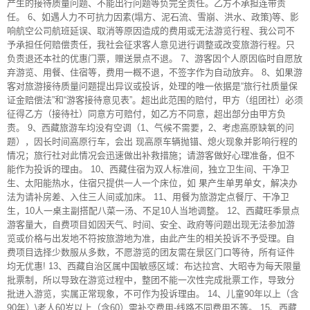
产生的接待质量问题、不能出行问题等负完全责任。乙方不承担连带责
任。 6、如遇人力不可抗力因素(塌方、泥石流、雪崩、洪水、政策)等、影
响航空公司航班延误、取消等原因造成的费用或无法游览行程、我公司不
予承担任何赔偿责任，我社会征求客人意见进行调整或改变旅游行程。只
负责退还本社的优惠门票，赠送景点不退。 7、游客因个人原因临时自愿放
弃游览、用餐、住宿等，费用一概不退，不签字作为自动放弃。 8、如果游
客对旅游接待质量问题提出异议或投诉，处理的唯一依据是“旅行社质量保
证金赔偿法”和“游客接待意见表”。超出此范围的赔付，甲方（组团社）必须
征得乙方（接待社）同意方可赔付，如乙方不同意，超出部分由甲方负
责。 9、西藏旅游车均没有空调（1、气候不需要，2、考虑高原缺氧的问
题），因长时间高原行车，会出 现高原车辆抛锚、熄火现象并影响行程的
情况；旅行社对此情况会迅速做出补救措施；请游客做好心理准备，但不
能作为投诉的理由。 10、西藏住宿为双人标准间，独立卫生间、干净卫
生、太阳能热水，住宿只提供一人一个床位，如 果产生单男单女，解决办
法为请补房差、入住三人间或加床。 11、用餐为旅游定点餐厅、干净卫
生，10人一桌主副搭配八菜一汤、不足10人当地调整。 12、西藏旺季景点
游客量大，自费项目如因天气、时间、安全、政府等问题出现无法参加游
览或价格与出发地不符按旅游地为准，由此产生的相关投诉不予受理。自
费项目选择少数服从多数，不愿游览的团友需在景区门口等待，所有证件
均无优惠! 13、西藏自治区属中国敏感区域：布达拉宫、大昭寺为每天限量
批票制，所以导致在游览过程中，整团不能一次性完成批票工作，导致分
批进入游览，实属正常现象，不可作为投诉理由。 14、儿童90年以上（含
90年）\老人60岁以上（含60）需补交费用-线路不同费用不等。 15、西藏