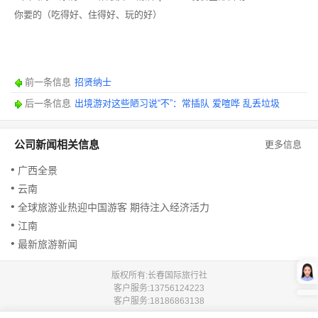
你要的（吃得好、住得好、玩的好）
前一条信息
招贤纳士
后一条信息
出境游对这些陋习说“不”：常插队 爱喧哗 乱丢垃圾
公司新闻相关信息
更多信息
广西全景
云南
全球旅游业热迎中国游客 期待注入经济活力
江南
最新旅游新闻
版权所有:长春国际旅行社
客户服务:
13756124223
客户服务:
18186863138