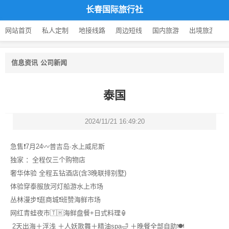
长春国际旅行社
网站首页
私人定制
地接线路
周边短线
国内旅游
出境旅游
信息资讯
公司新闻
泰国
2024/11/21 16:49:20
急售❗️7月24〰️普吉岛·水上威尼斯
独家 ：全程仅三个购物店
奢华体验 全程五钻酒店(含3晚联排别墅)
体验穿泰服放河灯船游水上市场
丛林漫步❗️逛商城❗️班赞海鲜市场
网红青蛙夜市🇹🇭海鲜盘餐+日式料理🏮
2天出海＋浮浅 ＋人妖歌舞＋精油spa🛁 ＋晚餐全部自助🍽️