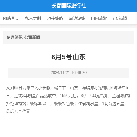
长春国际旅行社
网站首页
私人定制
地接线路
周边短线
国内旅游
出境旅游
信息资讯
公司新闻
6月5号山东
2024/11/21 16:49:20
又到6️5日高考空闲小长假，端午节！山东半岛临海时光纯玩团海陆空5
日，连续3年明星产品热收中，1980元起，图片-400元结算，全程0购物
拒绝博物馆；餐标30以上，餐餐特色餐；住宿2晚4星，1晚海边五星，
最后几个位置