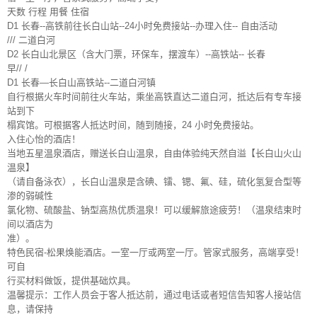
天数 行程 用餐 住宿
D1 长春--高铁前往长白山站--24小时免费接站--办理入住-- 自由活动
/// 二道白河
D2 长白山北景区（含大门票，环保车，摆渡车）--高铁站-- 长春
早// /
D1 长春—长白山高铁站--二道白河镇
自行根据火车时间前往火车站，乘坐高铁直达二道白河，抵达后有专车接
站到下
榻宾馆。可根据客人抵达时间，随到随接，24 小时免费接站。
入住心怡的酒店！
当地五星温泉酒店，赠送长白山温泉，自由体验纯天然自溢【长白山火山
温泉】
（请自备泳衣），长白山温泉是含碘、镭、锶、氟、硅，硫化氢复合型等
渗的弱碱性
氯化物、硫酸盐、钠型高热优质温泉！可以缓解旅途疲劳！（温泉结束时
间以酒店为
准）。
特色民宿-松果焕能酒店。一室一厅或两室一厅。管家式服务，高端享受！
可自
行买材料做饭，提供基础炊具。
温馨提示：工作人员会于客人抵达前，通过电话或者短信告知客人接站信
息，请保持