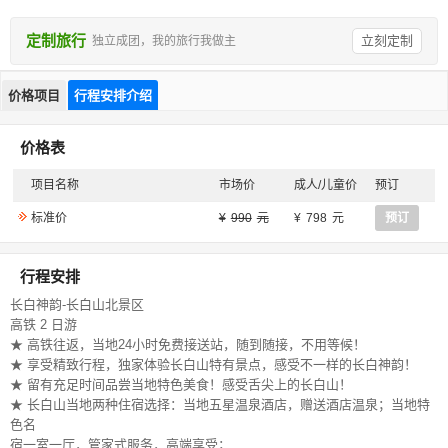
定制旅行
立刻定制
独立成团，我的旅行我做主
价格项目
行程安排介绍
价格表
项目名称
市场价
成人/儿童价
预订
标准价
990
798
预订
行程安排
长白神韵-长白山北景区
高铁 2 日游
★ 高铁往返，当地24小时免费接送站，随到随接，不用等候！
★ 享受精致行程，独家体验长白山特有景点，感受不一样的长白神韵！
★ 留有充足时间品尝当地特色美食！感受舌尖上的长白山！
★ 长白山当地两种住宿选择：当地五星温泉酒店，赠送酒店温泉；当地特
色名
宿一室一厅，管家式服务，高端享受；