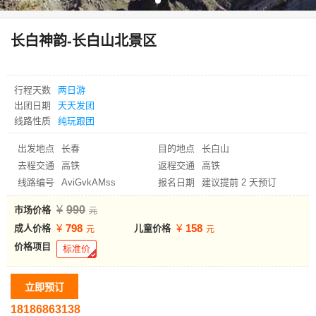
长白神韵-长白山北景区
行程天数
两日游
出团日期
天天发团
线路性质
纯玩跟团
出发地点
长春
目的地点
长白山
去程交通
高铁
返程交通
高铁
线路编号
AviGvkAMss
报名日期
建议提前 2 天预订
990
市场价格
798
158
成人价格
儿童价格
价格项目
标准价
18186863138