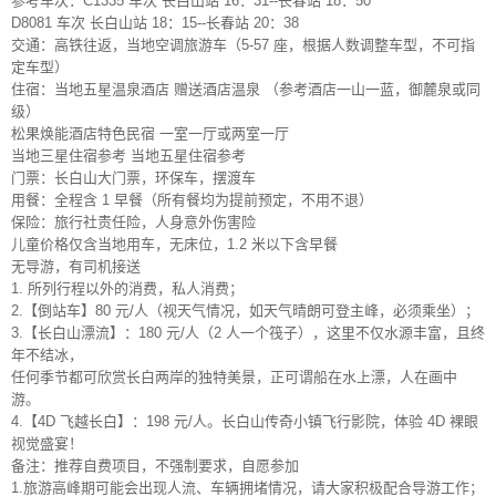
参考车次：C1335 车次 长白山站 16：31--长春站 18：50
D8081 车次 长白山站 18：15--长春站 20：38
交通：高铁往返，当地空调旅游车（5-57 座，根据人数调整车型，不可指
定车型）
住宿：当地五星温泉酒店 赠送酒店温泉 （参考酒店一山一蓝，御麓泉或同
级）
松果焕能酒店特色民宿 一室一厅或两室一厅
当地三星住宿参考 当地五星住宿参考
门票：长白山大门票，环保车，摆渡车
用餐：全程含 1 早餐（所有餐均为提前预定，不用不退）
保险：旅行社责任险，人身意外伤害险
儿童价格仅含当地用车，无床位，1.2 米以下含早餐
无导游，有司机接送
1. 所列行程以外的消费，私人消费；
2.【倒站车】80 元/人（视天气情况，如天气晴朗可登主峰，必须乘坐）；
3.【长白山漂流】：180 元/人（2 人一个筏子），这里不仅水源丰富，且终
年不结冰，
任何季节都可欣赏长白两岸的独特美景，正可谓船在水上漂，人在画中
游。
4.【4D 飞越长白】：198 元/人。长白山传奇小镇飞行影院，体验 4D 裸眼
视觉盛宴！
备注：推荐自费项目，不强制要求，自愿参加
1.旅游高峰期可能会出现人流、车辆拥堵情况，请大家积极配合导游工作；