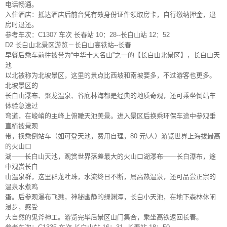
电话畅通。
入住酒店：抵达酒店后前台凭有效身份证件领取房卡，自行缴纳押金，退
房时退还。
参考车次：C1307 车次 长春站 10：28--长白山站 12：52
D2 长白山北景区游览－长白山高铁站--长春
早餐后乘车前往被誉为“中华十大名山”之一的【长白山北景区】，长白山天
池
以北被称为北坡景区，这里的景点比西坡和南坡要多，不过游客也更多。
北坡景区的
长白山瀑布、聚龙温泉、谷底林海都是经典的地质奇观，还可乘坐倒站车
体验急速过
弯道，在峻峭的主峰上俯瞰天池美景。进入景区后换乘环保车途中参观垂
直植被景观
带，换乘倒站车（如可登天池，费用自理，80 元\人）游览世界上海拔最高
的火山口
湖——长白山天池，观赏世界落差最大的火山口湖瀑布——长白瀑布，途
中观赏长白
山温泉群，这里群龙吐珠，水流终日不断，属高热温泉，还可品尝正宗的
温泉水煮鸡
蛋。后参观瀑布飞溅，神秘幽静的绿渊潭，长白小天池，在地下森林休闲
漫步，感受
大自然的鬼斧神工。游览完毕后景区山门集合，乘坐高铁返回长春。