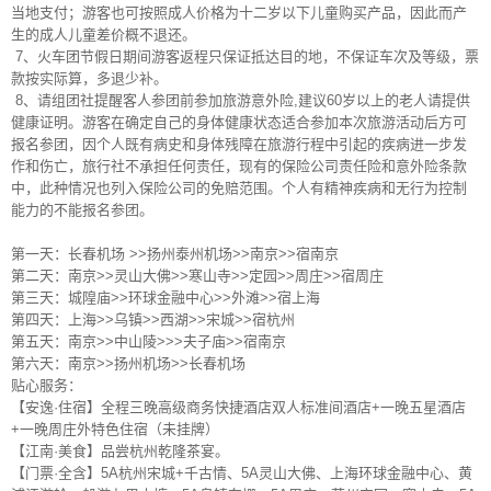
当地支付；游客也可按照成人价格为十二岁以下儿童购买产品，因此而产
生的成人儿童差价概不退还。
7、火车团节假日期间游客返程只保证抵达目的地，不保证车次及等级，票
款按实际算，多退少补。
8、请组团社提醒客人参团前参加旅游意外险,建议60岁以上的老人请提供
健康证明。游客在确定自己的身体健康状态适合参加本次旅游活动后方可
报名参团，因个人既有病史和身体残障在旅游行程中引起的疾病进一步发
作和伤亡，旅行社不承担任何责任，现有的保险公司责任险和意外险条款
中，此种情况也列入保险公司的免赔范围。个人有精神疾病和无行为控制
能力的不能报名参团。
第一天：长春机场 >>扬州泰州机场>>南京>>宿南京
第二天：南京>>灵山大佛>>寒山寺>>定园>>周庄>>宿周庄
第三天：城隍庙>>环球金融中心>>外滩>>宿上海
第四天：上海>>乌镇>>西湖>>宋城>>宿杭州
第五天：南京>>中山陵>>>夫子庙>>宿南京
第六天：南京>>扬州机场>>长春机场
贴心服务：
【安逸·住宿】全程三晚高级商务快捷酒店双人标准间酒店+一晚五星酒店
+一晚周庄外特色住宿（未挂牌）
【江南·美食】品尝杭州乾隆茶宴。
【门票·全含】5A杭州宋城+千古情、5A灵山大佛、上海环球金融中心、黄