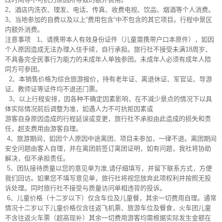
2、酒店内洗衣、理发、电话、传真、收费电视、饮品、烟酒等个人消费。
3、当地参加的自费以及以上“费用包含”中不包含的其它项目。行程中景区
内额外消费。
注意事项
1、请携带本人有效身份证件（儿童需携带户口本原件），如因
个人原因造成无法办理入住手续，自行承担。旅行社不接受未满18周岁、
不具备完全民事行为能力的未成年人单独参团。未成年人必须有成年人陪
同方可参团。
2、本销售价格为综合旅游报价，持有老年证、离退休证、军官证、导游
证、教师证等证件均不退还门票。
3、以上行程安排，因各种不确定因素影响，在不减少景点的情况下以具
体实际情况前后调整为准，如遇人力不可抗拒因素或
游客自身原因造成的行程延误或变更，旅行社不承担由此造成的损失和责
任，超支费用由游客自理。
4、旅游期间，如因个人原因中途离团、项目未参加，一律不退。离团期间
安全问题由客人自理，并在离团前签订离团证明，如有问题，我社将协助
解决，但不承担责任。
5、团队接待质量以您的意见单为准,请仔细填写，并留下联系方式，方便
我们回访。如果您不填写意见单，旅行社将视您放弃此项权利并按照无投
诉处理。同时旅行社不接受与质量访问单相违背的投诉。
6、儿童价格（十二岁以下）仅含车位及儿童餐，其余一切费用自理。通常
情况十二岁以下儿童价格仅含往返飞机票、旅游车位及餐食，火车团儿童
不含往返火车票（超高现补）其余一切费用游客均需根据实际发生金额在