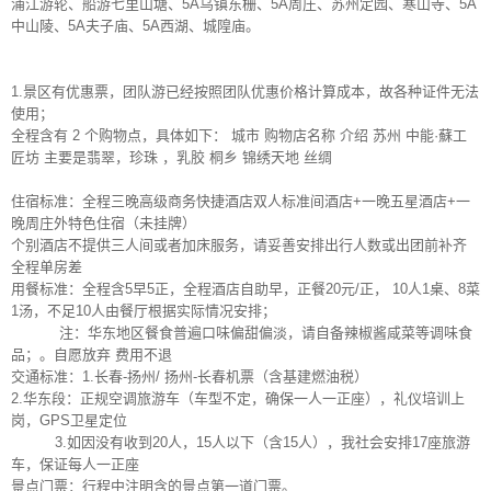
浦江游轮、船游七里山塘、5A乌镇东栅、5A周庄、苏州定园、寒山寺、5A
中山陵、5A夫子庙、5A西湖、城隍庙。
1.景区有优惠票，团队游已经按照团队优惠价格计算成本，故各种证件无法
使用；
全程含有 2 个购物点，具体如下： 城市 购物店名称 介绍 苏州 中能·蘇工
匠坊 主要是翡翠，珍珠 ，乳胶 桐乡 锦绣天地 丝绸
住宿标准：全程三晚高级商务快捷酒店双人标准间酒店+一晚五星酒店+一
晚周庄外特色住宿（未挂牌）
个别酒店不提供三人间或者加床服务，请妥善安排出行人数或出团前补齐
全程单房差
用餐标准：全程含5早5正，全程酒店自助早，正餐20元/正， 10人1桌、8菜
1汤，不足10人由餐厅根据实际情况安排；
注：华东地区餐食普遍口味偏甜偏淡，请自备辣椒酱咸菜等调味食
品；。自愿放弃 费用不退
交通标准：1.长春-扬州/ 扬州-长春机票（含基建燃油税）
2.华东段：正规空调旅游车（车型不定，确保一人一正座），礼仪培训上
岗，GPS卫星定位
3.如因没有收到20人，15人以下（含15人），我社会安排17座旅游
车，保证每人一正座
景点门票：行程中注明含的景点第一道门票。