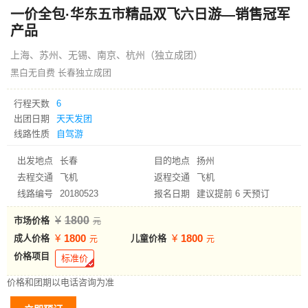
一价全包·华东五市精品双飞六日游—销售冠军
产品
上海、苏州、无锡、南京、杭州（独立成团）
黑白无自费 长春独立成团
行程天数
6
出团日期
天天发团
线路性质
自驾游
出发地点
长春
目的地点
扬州
去程交通
飞机
返程交通
飞机
线路编号
20180523
报名日期
建议提前 6 天预订
1800
市场价格
1800
1800
成人价格
儿童价格
价格项目
标准价
价格和团期以电话咨询为准