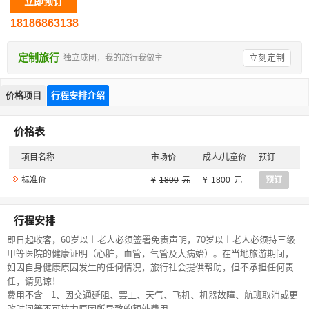
18186863138
定制旅行
立刻定制
独立成团，我的旅行我做主
价格项目
行程安排介绍
价格表
项目名称
市场价
成人/儿童价
预订
标准价
1800
1800
预订
行程安排
即日起收客，60岁以上老人必须签署免责声明，70岁以上老人必须持三级
甲等医院的健康证明（心脏，血管，气管及大病始）。在当地旅游期间，
如因自身健康原因发生的任何情况，旅行社会提供帮助，但不承担任何责
任，请见谅！
费用不含
1、因交通延阻、罢工、天气、飞机、机器故障、航班取消或更
改时间等不可抗力原因所导致的额外费用。