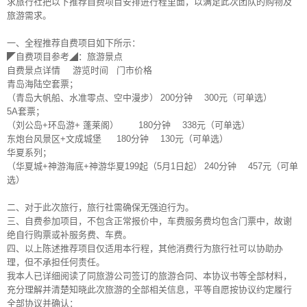
求旅行社把以下推荐自费项目安排进行程里面，以满足此次团队的购物及
旅游需求。
一、全程推荐自费项目如下所示：
◤自费项目参考◢：旅游景点
自费景点详情
游览时间
门市价格
青岛海陆空套票；
（青岛大帆船、水准零点、空中漫步）
200分钟
300元（可单选）
5A套票；
（刘公岛+环岛游+ 蓬莱阁）
180分钟
338元（可单选）
东炮台风景区+文成城堡
180分钟
130元（可单选）
华夏系列；
（华夏城+神游海底+神游华夏199起（5月1日起）
240分钟
457元（可单
选）
二、对于此次旅行，旅行社需确保无强迫行为。
三、自费参加项目，不包含正常报价中，车费服务费均包含门票中，故谢
绝自行购票或补服务费、车费。
四、以上陈述推荐项目仅适用本行程，其他消费行为旅行社可以协助办
理，但不承担任何责任。
我本人已详细阅读了同旅游公司签订的旅游合同、本协议书等全部材料，
充分理解并清楚知晓此次旅游的全部相关信息，平等自愿按协议约定履行
全部协议并确认：