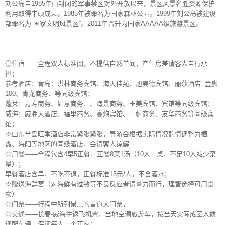
刘公岛自1985年由封闭的军事禁区对外开放以来，景区风景名胜资源保护
利用取得丰硕成果。1985年被命名为国家森林公园。1999年刘公岛被建设
部命名为”国家文明风景区”。2011年晋升为国家AAAAA级旅游景区。
◎住宿——全程双人标准间，不提供自然单间，产生房差请客人自行承
担；
参考酒店：青岛：洪林商务宾馆、海天佳苑、旭昊德宾馆、丽莎酒店 金狮
100、青龙商务、等同级宾馆；
蓬莱：万寿商务、如意商务、、海景商务、玉美宾馆、宾馆等同级宾馆；
威海：威胜大酒店、福里商务、高炮宾馆、一帆商务、友华商务等同级宾
馆；
※山东半岛旺季酒店非常紧张紧张，导游会根据实际情况酌情调整为栖
霞、海阳等地区的同级酒店，会请客人谅解
◎用餐——全程包含4早5正餐，正餐8菜1汤（10人一桌，不足10人减少菜
量）；
早餐酒店含早，不吃不退，正餐标准15元/人，不含酒水；
※赠送海鲜宴（对海鲜有过敏等不良反应者请量力而行，理智选择可用食
物）
◎门票——行程中所列景点的首道大门票，
◎交通——长春-威海往返飞机票，当地空调旅游车，按当天实际成团人数
调配车辆，保证每人一个正座；