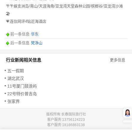
🌴🌴蜈支洲岛/南山/天涯海角/亚龙湾天堂森林公园/槟榔谷/亚龙湾沙滩
🏖️
💗连住网评4钻近海酒店
前一条信息
华东
后一条信息
梵净山
行业新闻相关信息
更多信息
五一假期
湖北武汉
11号厦门鼓浪屿
22号特价普吉岛
张家界
版权所有:长春国际旅行社
客户服务:
13756124223
客户服务:
18186863138