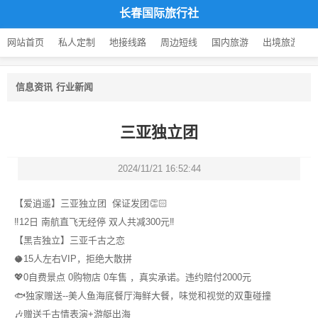
长春国际旅行社
网站首页
私人定制
地接线路
周边短线
国内旅游
出境旅游
信息资讯
行业新闻
三亚独立团
2024/11/21 16:52:44
【爱逍遥】三亚独立团 保证发团👏🏻
‼️12日 南航直飞无经停 双人共减300元‼️
【黑吉独立】三亚千古之恋
🥥15人左右VIP，拒绝大散拼
💖0自费景点 0购物店 0车售 ，真实承诺。违约赔付2000元
🐟独家赠送--美人鱼海底餐厅海鲜大餐，味觉和视觉的双重碰撞
🎶赠送千古情表演+游艇出海