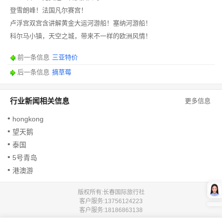
登雪朗峰！法国凡尔赛宫！
卢浮宫双宫含讲解黄金大运河游船！塞纳河游船！
科尔马小镇，天空之城，带来不一样的欧洲风情！
前一条信息
三亚特价
后一条信息
摘草莓
行业新闻相关信息
更多信息
hongkong
望天鹅
泰国
5号青岛
港澳游
版权所有:长春国际旅行社
客户服务:
13756124223
客户服务:
18186863138