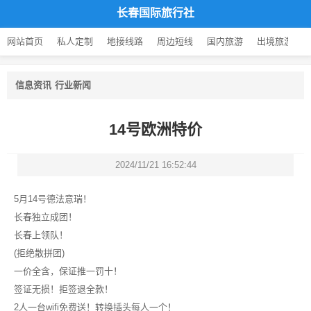
长春国际旅行社
网站首页
私人定制
地接线路
周边短线
国内旅游
出境旅游
信息资讯
行业新闻
14号欧洲特价
2024/11/21 16:52:44
5月14号德法意瑞！
长春独立成团！
长春上领队！
(拒绝散拼团)
一价全含，保证推一罚十！
签证无损！拒签退全款！
2人一台wifi免费送！转换插头每人一个！